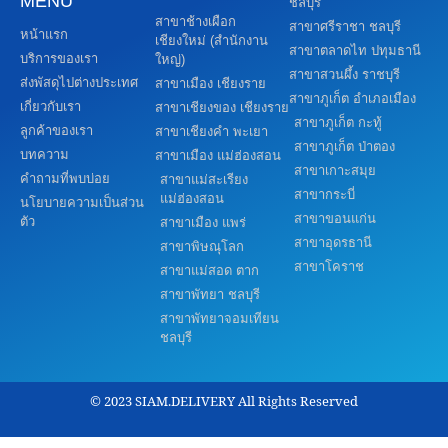
MENU
ชลบุรี
สาขาช้างเผือก
สาขาศรีราชา ชลบุรี
หน้าแรก
เชียงใหม่ (สำนักงาน
สาขาตลาดไท ปทุมธานี
บริการของเรา
ใหญ่)
สาขาสวนผึ้ง ราชบุรี
ส่งพัสดุไปต่างประเทศ
สาขาเมือง เชียงราย
สาขาภูเก็ต อำเภอเมือง
เกี่ยวกับเรา
สาขาเชียงของ เชียงราย
สาขาภูเก็ต กะทู้
ลูกค้าของเรา
สาขาเชียงคำ พะเยา
สาขาภูเก็ต ป่าตอง
บทความ
สาขาเมือง แม่ฮ่องสอน
สาขาเกาะสมุย
คำถามที่พบบ่อย
สาขาแม่สะเรียง
สาขากระบี่
แม่ฮ่องสอน
นโยบายความเป็นส่วน
สาขาขอนแก่น
ตัว
สาขาเมือง แพร่
สาขาอุดรธานี
สาขาพิษณุโลก
สาขาโคราช
สาขาแม่สอด ตาก
สาขาพัทยา ชลบุรี
สาขาพัทยาจอมเทียน
ชลบุรี
© 2023 SIAM.DELIVERY All Rights Reserved